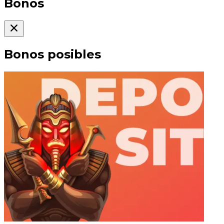
Bonos
Bonos posibles