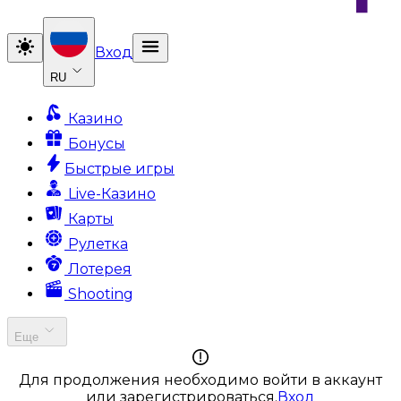
Вход
RU
Казино
Бонусы
Быстрые игры
Live-Казино
Карты
Рулетка
Лотерея
Shooting
Еще
Для продолжения необходимо войти в аккаунт
или зарегистрироваться.
Вход