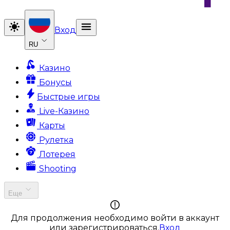
Вход
RU
Казино
Бонусы
Быстрые игры
Live-Казино
Карты
Рулетка
Лотерея
Shooting
Еще
Для продолжения необходимо войти в аккаунт
или зарегистрироваться.
Вход